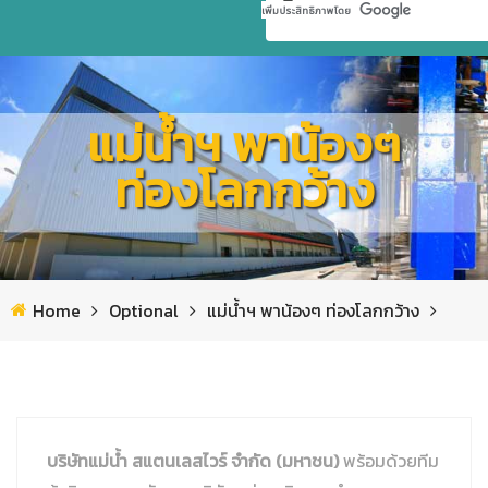
หน้าแรก
แม่น้ำฯ พาน้องๆ
เกี่ยวกับเรา
ท่องโลกกว้าง
สินค้าแม่น้ำ
ข้อมูลบริษัท
คำถาม – คำตอบ
มาตรฐานระบบและการรับรองคุณภาพ
สแตนเลส เวดจ์ เกรตติ้ง | ฟลอร์เดรนระบายน้ำ
ข่าวสาร/กิจกรรม
นโยบายบริษัท
เส้นสเตนเลสตกแต่ง งานสถาปัตยกรรม
ห้องสมุดความรู้สแตนเลส
Home
Optional
แม่น้ำฯ พาน้องๆ ท่องโลกกว้าง
ร่วมงานกับแม่น้ำ
นโยบายคุ้มครองข้อมูลส่วนบุคคล
General info
ลวดสแตนเลส
กิจกรรมและงานแสดงสินค้า
ติดต่อ/ แผนที่
ประกาศระเบียบการใช้เทคโนโลยีสารสนเทศ
General info
เพลาสแตนเลส / เพลาพรีซิชั่น
กิจกรรมองค์กร
บริษัทแม่น้ำ สแตนเลสไวร์ จำกัด (มหาชน)
พร้อมด้วยทีม
Technical Data
General info
ลวดสแตนเลสโปรไฟล์ และลวดรูปร่างพิเศษ
คำประกาศเกี่ยวกับความเป็นส่วนตัวในการใช้กล้องวงจรปิด