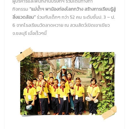
ผู้บริหารและพนักงานบริษัทฯ ร่วมเดินทางทำ
กิจกรรม
“
แม่น้ำฯ พาน้องท่องโลกกว้าง สร้างการเรียนรู้สู่
Chemical Composition
Technical Data
General info
ลวดเชื่อมสแตนเลส มิก ทิก
ระเบียบปฏิบัติเกี่ยวกับการปฏิบัติงานเกี่ยวกับข้อมูลส่วนบุคคล
สิ่งแวดล้อม
”
ร่วมกับเด็กๆ กว่า 52 คน ระดับชั้นป. 3 – ป.
6 จากโรงเรียนวัดลาดหวาย ณ สวนสัตว์เปิดเขาเขียว
Hardness Conversion Table
Chemical Composition
Technical Data
General info
เหล็กอัลลอย /เหล็กคาร์บอน
นโยบายคุกกี้
จ.ชลบุรี เมื่อเร็วๆนี้
Hardness Conversion Table
Chemical Composition
Technical Data
General info
ลวดเชื่อมท่อไอเสียยานยนต์
จริยธรรมและจรรยาบรรณทางธุรกิจ
Chemical Composition
Technical Data
General info
ความปลอดภัย อาชีวอนามัย และสิ่งแวดล้อม
Chemical Composition
Technical Data
ประกาศเจตนารมณ์และนโยบายด้านสิ่งแวดล้อมเพื่อการเติบโต
Hardness Conversion Table
Chemical Composition
อย่างยั่งยืน
ประกาศค่านิยมขององค์กร
นโยบายการเปลี่ยนแปลงสภาพภูมิอากาศสู่ความเป็นกลางทาง
คาร์บอนและ Net Zero