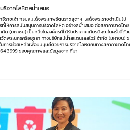
 บริจาคโลหิตสม่ำเสมอ
นิษฐาธิราชเจ้า กรมสมเด็จพระเทพรัตนราชสุดาฯ เสด็จพระราชดำเนินไป
ี่ให้การสนับสนุนการบริจาคโลหิต อย่างสม่ำเสมอ ต่อสภากาชาดไทย
ัด (มหาชน) เป็นหนึ่งในองค์กรที่ได้รับประกาศเกียรติคุณในครั้งนี้ด้
งหวัดพระนครศรีอยุธยา ทางบริษัทแม่น้ำสแตนเลสไวร์ จำกัด (มหาชน) ข
านในการช่วยเหลือเพื่อนมนุษย์ด้วยการบริจาคโลหิตกับทางสภากาชาดไท
 764 3999 ขอบคุณภาพและข้อมูลจาก ที่มา