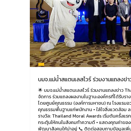
บมจ.แม่น้ำสแตนเลสไวร์ ร่วมงานแถลงข่
🌟 บมจ.แม่น้ำสแตนเลสไวร์ ร่วมงานแถลงข่าว Thai
จัดการ ร่วมแถลงผลงานในฐานะองค์กรที่ได้รับรา
โดยศูนย์คุณธรรม (องค์การมหาชน) ณ โรงแรมอวานี
คุณธรรมพื้นฐานแก่พนักงาน • ใส่ใจสิ่งแวดล้อม ลด
รางวัล: Thailand Moral Awards เริ่มต้นครั้งแรกใน
กระตุ้นให้คนในสังคมทำความดี • แสดงคุณค่าของควา
พัฒนาสังคมให้น่าอยู่ 📞 ติดต่อสอบถามข้อมูลเพิ่ม