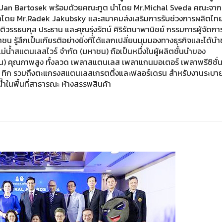
r.Jan Bartosek พร้อมด้วยคณะทูต นำโดย Mr.Michal Sveda คณะจาก
นำโดย Mr.Radek Jakubsky และสมาคมส่งเสริมการรับช่วงการผลิตไท
ิตติวรรธนกุล ประธาน และคุณรุ่งรัตน์ ศิริรัตนาพานิชย์ กรรมการผู้จัดกา
น รู้สึกเป็นเกียรติอย่างยิ่งที่ได้แลกเปลี่ยนมุมมองทางธุรกิจและได้น
น้ำสแตนเลสไวร์ จำกัด (มหาชน) ถือเป็นหนึ่งในผู้ผลิตชั้นนำของ
น) คุณภาพสูง ทั้งลวด เพลาสแตนเลส เพลาแกนมอเตอร์ เพลาพรีซิชั่
 ทิก รวมถึงตะแกรงสแตนเลสเกรตติ้งและฟลอร์เดรน สำหรับงานระบาย
ในพื้นที่สาธารณะ ห้างสรรพสินค้า