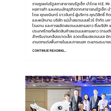
ราษฎรแห่งรัฐสภาสาธารณรัฐเช็ก นำโดย H.E. M
หอการค้า และคณะนักธุรกิจจากสาธารณรัฐเช็ก 
โดย คุณชนินทร์ ขาวจันทร์ ผู้บริหาร คุณวิสิทธิ์ ก
และพนักงาน บริษัท แม่น้ำสแตนเลสไวร์ จำกัด มหาช
โรงงาน และการผลิตสแตนเลสทรงยาว ซึ่งบริษัท แม่
ประเทศไทยที่ผลิตสินค้าสแตนเลสทรงยาว (ทรงตั
สำหรับงานกลึงขนาดเล็ก ลวดเชื่อมสแตนเลส มิก
งานตกแต่งพื้นภายในและภายนอก ตะแกรงระบายน้ำ
CONTINUE READING...