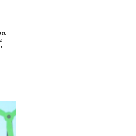
วย ณ
อ
ย