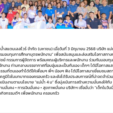
ำสแตนเลสไวร์ จำกัด (มหาชน) เมื่อวันที่ 3 มิถุนายน 2568 บริษัท แม่
ารมอบทุนการศึกษาบุตรพนักงาน” เพื่อสนับสนุนและส่งเสริมโอกาสทาง
พานิชย์ กรรมการผู้จัดการ พร้อมคณะผู้บริหารและพนักงาน ร่วมกันมอบทุ
ักงาน ท่ามกลางบรรยากาศที่อบอุ่นและเป็นกันเอง เด็กๆ ได้มีโอกาสแ
ที่ตนเองทำได้ดีให้เพื่อนๆ พี่ๆ น้องๆ ฟัง ได้มีโอกาสมาเยี่ยมชมสถา
ภูมิใจในบทบาทของครอบครัว และยังได้รับประสบการณ์ที่น่าจดจำร่วม
เนินงานตามนโยบาย “แม่น้ำ 4 ม” ซึ่งมุ่งเน้นการสร้างความมั่นคงให้กับ
ั่นคง • การเงินมั่นคง • สุขภาพมั่นคง บริษัทฯ เชื่อมั่นว่า “เด็กในวันนี้
จัดกิจกรรมดีๆ เพื่อพนักงาน ครอบครัว