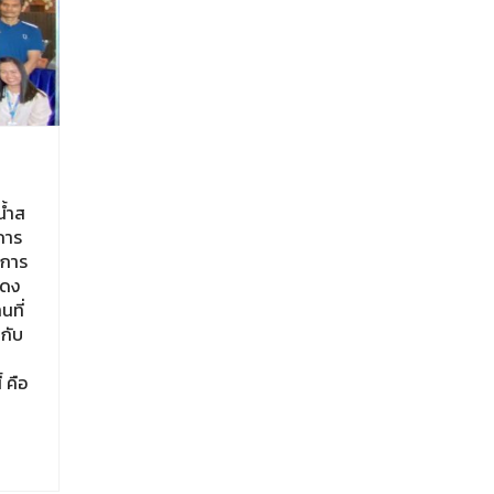
น้ำส
การ
นการ
สดง
นที่
กับ
 คือ