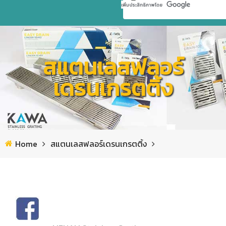
หน้าแรก
สแตนเลสฟลอร์
เกี่ยวกับเรา
เดรนเกรตติ้ง
สินค้าแม่น้ำ
ข้อมูลบริษัท
คำถาม – คำตอบ
มาตรฐานระบบและการรับรองคุณภาพ
สแตนเลส เวดจ์ เกรตติ้ง | ฟลอร์เดรนระบายน้ำ
ข่าวสาร/กิจกรรม
นโยบายบริษัท
เส้นสเตนเลสตกแต่ง งานสถาปัตยกรรม
ห้องสมุดความรู้สแตนเลส
Home
สแตนเลสฟลอร์เดรนเกรตติ้ง
ร่วมงานกับแม่น้ำ
นโยบายคุ้มครองข้อมูลส่วนบุคคล
General info
ลวดสแตนเลส
กิจกรรมและงานแสดงสินค้า
ติดต่อ/ แผนที่
ประกาศระเบียบการใช้เทคโนโลยีสารสนเทศ
General info
เพลาสแตนเลส / เพลาพรีซิชั่น
กิจกรรมองค์กร
Technical Data
General info
ลวดสแตนเลสโปรไฟล์ และลวดรูปร่างพิเศษ
คำประกาศเกี่ยวกับความเป็นส่วนตัวในการใช้กล้องวงจรปิด