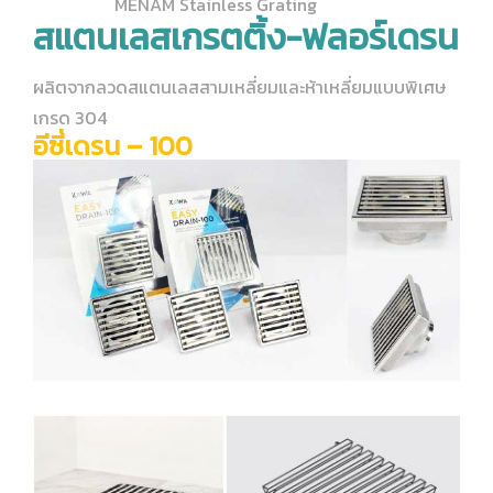
MENAM Stainless Grating
สแตนเลสเกรตติ้ง-ฟลอร์เดรน
Chemical Composition
Technical Data
General info
ลวดเชื่อมสแตนเลส มิก ทิก
ระเบียบปฏิบัติเกี่ยวกับการปฏิบัติงานเกี่ยวกับข้อมูลส่วนบุคคล
ผลิตจากลวดสแตนเลสสามเหลี่ยมและห้าเหลี่ยมแบบพิเศษ
Hardness Conversion Table
Chemical Composition
Technical Data
General info
เหล็กอัลลอย /เหล็กคาร์บอน
นโยบายคุกกี้
เกรด 304
อีซี่เดรน – 100
Hardness Conversion Table
Chemical Composition
Technical Data
General info
ลวดเชื่อมท่อไอเสียยานยนต์
จริยธรรมและจรรยาบรรณทางธุรกิจ
Chemical Composition
Technical Data
General info
ความปลอดภัย อาชีวอนามัย และสิ่งแวดล้อม
Chemical Composition
Technical Data
ประกาศเจตนารมณ์และนโยบายด้านสิ่งแวดล้อมเพื่อการเติบโต
Hardness Conversion Table
Chemical Composition
อย่างยั่งยืน
ประกาศค่านิยมขององค์กร
นโยบายการเปลี่ยนแปลงสภาพภูมิอากาศสู่ความเป็นกลางทาง
คาร์บอนและ Net Zero