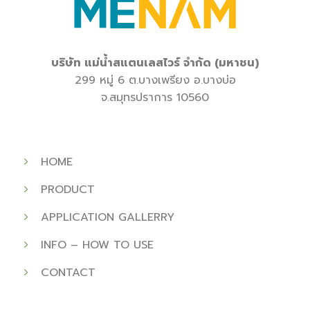
บริษัท
แม่น้ำสแตนเลสไวร์
จำกัด
(
มหาชน
)
299
หมู่
6
ต
.
บางเพรียง
อ
.
บางบ่อ
จ
.
สมุทรปราการ
10560
HOME
PRODUCT
APPLICATION GALLERRY
INFO – HOW TO USE
CONTACT