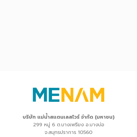
STAINLESS WEDGE GRA
304 W5H6 SLOT 5 (Hee
SLOT 5 MM.
More
บริษัท
แม่น้ำสแตนเลสไวร์
จำกัด
(
มหาชน
)
299
หมู่
6
ต
.
บางเพรียง
อ
.
บางบ่อ
จ
.
สมุทรปราการ
10560