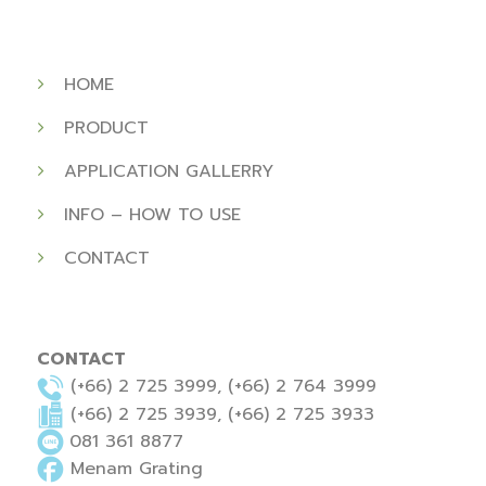
HOME
PRODUCT
APPLICATION GALLERRY
INFO – HOW TO USE
CONTACT
CONTACT
(+66) 2 725 3999, (+66) 2 764 3999
(+66) 2 725 3939, (+66) 2 725 3933
081 361 8877
Menam Grating