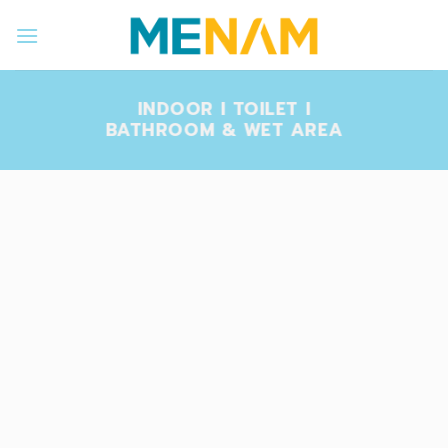
Skip
to
content
INDOOR I TOILET I
BATHROOM & WET AREA
Linear Showe
Drain
Bathroom Grat
304 –
Hotel
MENAM PREMIUM GRAT
Customized Cutting
STAINLESS WEDGE GRA
304 W5H6 SLOT 5 (Hee