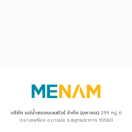
STAINLESS WEDGE GRA
304 W5H6 SLOT 5 (Hee
SLOT 5 MM.
More
บริษัท
แม่น้ำสแตนเลสไวร์
จำกัด
(
มหาชน
)
299
หมู่
6
ต
.
บางเพรียง
อ
.
บางบ่อ
จ
.
สมุทรปราการ
10560