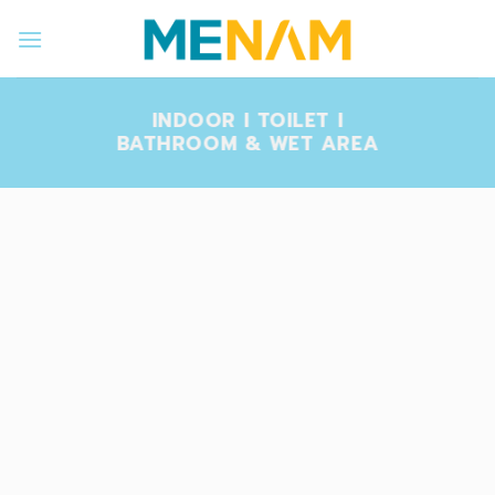
Skip
to
content
INDOOR I TOILET I
BATHROOM & WET AREA
Linear Showe
Drain
Bathroom Grat
304 –
Hotel
MENAM PREMIUM GRAT
Customized Cutting
STAINLESS WEDGE GRA
304 W5H6 SLOT 5 (Hee