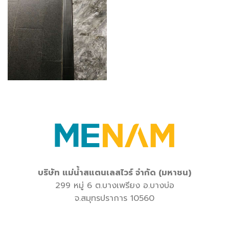
บริษัท
แม่น้ำสแตนเลสไวร์
จำกัด
(
มหาชน
)
299
หมู่
6
ต
.
บางเพรียง
อ
.
บางบ่อ
จ
.
สมุทรปราการ
10560