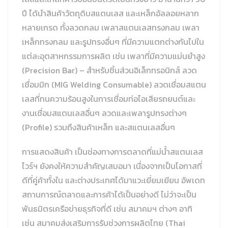
ปี ได้นำสินค้าวัตถุดิบสแตนเลส และเหล็กอัลลอยหลาก
ประกาศแต่งตั้งคณะกรรมการสิ่งแวดล้อมและการจัดการก๊าซเรือน
หลายเกรด ทั้งลวดกลม เพลาสแตนเลสทรงกลม เพลา
เหล็กทรงกลม และรูปทรงอื่นๆ ที่มีความแตกต่างกันไปใน
กระจก
แต่ละอุตสาหกรรมการผลิต เช่น เพลาที่มีความแม่นยำสูง
(Precision Bar) – สำหรับชิ้นส่วนอิเล็กทรอนิกส์ ลวด
ประกาศ ระเบียบปฏิบัติการป้องกันผลประโยชน์ทับซ้อน
เชื่อมมิก (MIG Welding Consumable) ลวดเชื่อมสแตน
เลสที่ทนความร้อนสูงในการเชื่อมท่อไอเสียรถยนต์และ
นโยบายการจัดหาแร่ธาตุ
งานเชื่อมสแตนเลสอื่นๆ ลวดและเพลารูปทรงต่างๆ
(Profile) รวมถึงสินค้าเหล็ก และสแตนเลสอื่นๆ
การแสดงสินค้า เป็นช่องทางการตลาดที่แม่น้ำสแตนเลส
ไวร์ฯ ยังคงให้ความสำคัญเสมอมา เนื่องจากเป็นโอกาสที่
ดีที่คู่ค้าทั้งใน และต่างประเทศได้มาแวะเยี่ยมเยียน อัพเดท
สถานการณ์ตลาดและการค้าได้เป็นอย่างดี ไม่ว่าจะเป็น
พันธมิตรเครือข่ายธุรกิจที่ดี เช่น สมาคมฯ ต่างๆ อาทิ
เช่น สมาคมส่งเสริมการรับช่วงการผลิตไทย (Thai