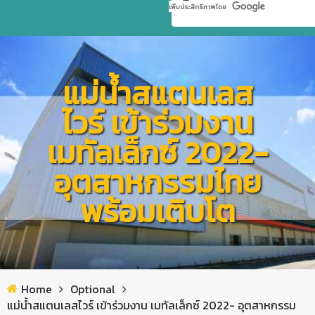
หน้าแรก
แม่น้ำสแตนเลส
เกี่ยวกับเรา
ไวร์ เข้าร่วมงาน
สินค้าแม่น้ำ
ข้อมูลบริษัท
เมทัลเล็กซ์ 2022-
คำถาม – คำตอบ
มาตรฐานระบบและการรับรองคุณภาพ
สแตนเลส เวดจ์ เกรตติ้ง | ฟลอร์เดรนระบายน้ำ
อุตสาหกรรมไทย
พร้อมเติบโต
ข่าวสาร/กิจกรรม
นโยบายบริษัท
เส้นสเตนเลสตกแต่ง งานสถาปัตยกรรม
ห้องสมุดความรู้สแตนเลส
ร่วมงานกับแม่น้ำ
นโยบายคุ้มครองข้อมูลส่วนบุคคล
General info
ลวดสแตนเลส
กิจกรรมและงานแสดงสินค้า
ติดต่อ/ แผนที่
ประกาศระเบียบการใช้เทคโนโลยีสารสนเทศ
General info
เพลาสแตนเลส / เพลาพรีซิชั่น
กิจกรรมองค์กร
Home
Optional
แม่น้ำสแตนเลสไวร์ เข้าร่วมงาน เมทัลเล็กซ์ 2022- อุตสาหกรรม
Technical Data
General info
ลวดสแตนเลสโปรไฟล์ และลวดรูปร่างพิเศษ
คำประกาศเกี่ยวกับความเป็นส่วนตัวในการใช้กล้องวงจรปิด