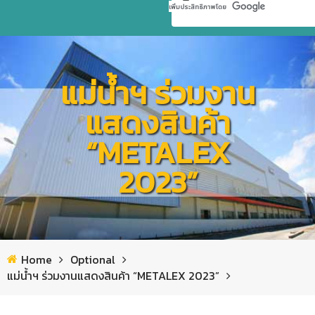
หน้าแรก
แม่น้ำฯ ร่วมงาน
เกี่ยวกับเรา
แสดงสินค้า
สินค้าแม่น้ำ
ข้อมูลบริษัท
“METALEX
คำถาม – คำตอบ
มาตรฐานระบบและการรับรองคุณภาพ
สแตนเลส เวดจ์ เกรตติ้ง | ฟลอร์เดรนระบายน้ำ
2023”
ข่าวสาร/กิจกรรม
นโยบายบริษัท
เส้นสเตนเลสตกแต่ง งานสถาปัตยกรรม
ห้องสมุดความรู้สแตนเลส
ร่วมงานกับแม่น้ำ
นโยบายคุ้มครองข้อมูลส่วนบุคคล
General info
ลวดสแตนเลส
กิจกรรมและงานแสดงสินค้า
Home
Optional
ติดต่อ/ แผนที่
ประกาศระเบียบการใช้เทคโนโลยีสารสนเทศ
General info
เพลาสแตนเลส / เพลาพรีซิชั่น
กิจกรรมองค์กร
แม่น้ำฯ ร่วมงานแสดงสินค้า “METALEX 2023”
Technical Data
General info
ลวดสแตนเลสโปรไฟล์ และลวดรูปร่างพิเศษ
คำประกาศเกี่ยวกับความเป็นส่วนตัวในการใช้กล้องวงจรปิด