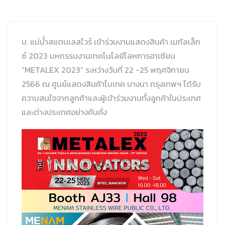
Chemical Composition
Technical Data
General info
ลวดเชื่อมสแตนเลส มิก ทิก
ระเบียบปฏิบัติเกี่ยวกับการปฏิบัติงานเกี่ยวกับข้อมูลส่วนบุคคล
บ. แม่น้ำสแตนเลสไวร์ เข้าร่วมงานแสดงสินค้า เมทัลเล็ก
Hardness Conversion Table
Chemical Composition
Technical Data
General info
เหล็กอัลลอย /เหล็กคาร์บอน
นโยบายคุกกี้
ซ์ 2023 มหกรรมงานเทคโนโลยีโลหการอาเซียน
Hardness Conversion Table
Chemical Composition
Technical Data
General info
ลวดเชื่อมท่อไอเสียยานยนต์
“METALEX 2023” ระหว่างวันที่ 22 -25 พฤศจิกายน
จริยธรรมและจรรยาบรรณทางธุรกิจ
2566 ณ ศูนย์แสดงสินค้าไบเทค บางนา กรุงเทพฯ ได้รับ
Chemical Composition
Technical Data
General info
ความปลอดภัย อาชีวอนามัย และสิ่งแวดล้อม
ความสนใจจากลูกค้าและผู้เข้าร่วมงานทั้งลูกค้าในประเทศ
และต่างประเทศอย่างคับคั่ง
Chemical Composition
Technical Data
ประกาศเจตนารมณ์และนโยบายด้านสิ่งแวดล้อมเพื่อการเติบโต
Hardness Conversion Table
Chemical Composition
อย่างยั่งยืน
ประกาศค่านิยมขององค์กร
นโยบายการเปลี่ยนแปลงสภาพภูมิอากาศสู่ความเป็นกลางทาง
คาร์บอนและ Net Zero