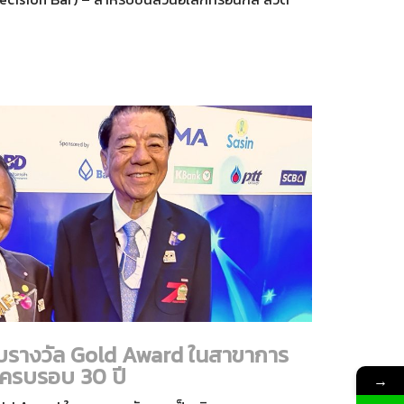
รับรางวัล Gold Award ในสาขาการ
งครบรอบ 30 ปี
→