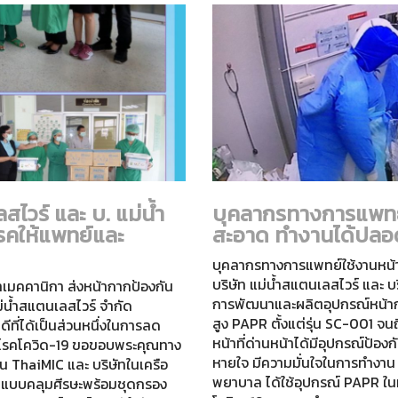
ไวร์ และ บ. แม่น้ำ
บุคลากรทางการแพทย
โรคให้แพทย์และ
สะอาด ทำงานได้ปลอ
บุคลากรทางการแพทย์ใช้งานหน
บริษัท แม่น้ำสแตนเลสไวร์ และ บริ
้ำเมคคานิกา ส่งหน้ากากป้องกัน
การพัฒนาและผลิตอุปกรณ์หน้าก
ม่น้ำสแตนเลสไวร์ จำกัด
สูง PAPR ตั้งแต่รุ่น SC-001 จนถ
ีที่ได้เป็นส่วนหนึ่งในการลด
หน้าที่ด่านหน้าได้มีอุปกรณ์ป้อง
บโรคโควิด-19 ขอขอบพระคุณทาง
หายใจ มีความมั่นใจในการทำงาน 
น ThaiMIC และ บริษัทในเครือ
พยาบาล ได้ใช้อุปกรณ์ PAPR ในห
โรคแบบคลุมศีรษะพร้อมชุดกรอง