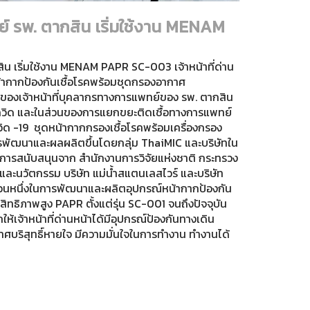
 รพ. ตากสิน เริ่มใช้งาน MENAM
น เริ่มใช้งาน MENAM PAPR SC-003 เจ้าหน้าที่ด่าน
หน้ากากป้องกันเชื้อโรคพร้อมชุดกรองอากาศ
ของเจ้าหน้าที่บุคลากรทางการแพทย์ของ รพ. ตากสิน
ยโควิด และในส่วนของการแยกขยะติดเชื้อทางการแพทย์
้อโควิด -19 ชุดหน้ากากกรองเชื้อโรคพร้อมเครื่องกรอง
ารพัฒนาและผลผลิตขึ้นโดยกลุ่ม ThaiMIC และบริษัทใน
บการสนับสนุนจาก สำนักงานการวิจัยแห่งชาติ กระทรวง
ยและนวัตกรรม บริษัท แม่น้ำสแตนเลสไวร์ และบริษัท
็นส่วนหนึ่งในการพัฒนาและผลิตอุปกรณ์หน้ากากป้องกัน
ิทธิภาพสูง PAPR ตั้งแต่รุ่น SC-001 จนถึงปัจจุบัน
ห้เจ้าหน้าที่ด่านหน้าได้มีอุปกรณ์ป้องกันทางเดิน
าศบริสุทธิ์หายใจ มีความมั่นใจในการทำงาน ทำงานได้