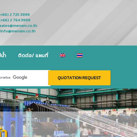
(+66) 2 725 3999
(+66) 2 764 3999
sales@menam.co.th
info@menam.co.th
น้ำ
ติดต่อ/ แผนที่
QUOTATION REQUEST
้า