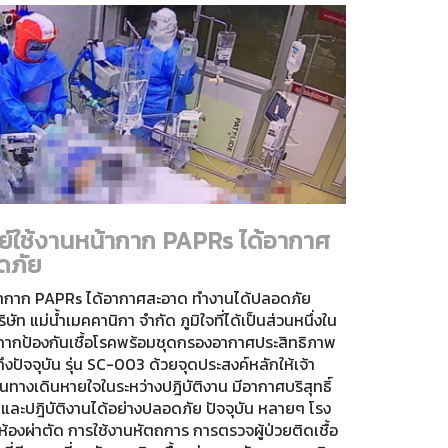
์ใช้งานหน้ากาก PAPRs ได้อากาศ
ดภัย
้ากาก PAPRs ได้อากาศสะอาด ทำงานได้ปลอดภัย
ษัท แม่น้ำเมคคานิกา จำกัด ภูมิใจที่ได้เป็นส่วนหนึ่งใน
ากป้องกันเชื้อโรคพร้อมชุดกรองอากาศประสิทธิภาพ
ึงปัจจุบัน รุ่น SC-003 ด้วยจุดประสงค์หลักให้เจ้า
กันทางเดินหายใจในระหว่างปฎิบัติงาน มีอากาศบริสุทธิ์
และปฎิบัติงานได้อย่างปลอดภัย ปัจจุบัน หลายๆ โรง
้องผ่าตัด การใช้งานหัตถการ การตรวจผู้ป่วยติดเชื้อ