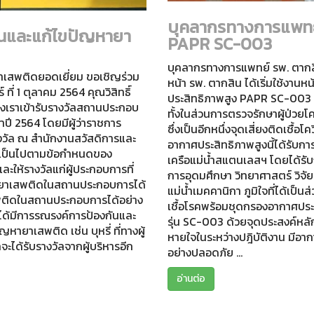
บุคลากรทางการแพทย์
ันและแก้ไขปัญหายา
PAPR SC-003
บุคลากรทางการแพทย์ รพ. ตากสิ
าเสพติดยอดเยี่ยม ขอเชิญร่วม
หน้า รพ. ตากสิน ได้เริ่มใช้งาน
ี่ 1 ตุลาคม 2564 คุณวิสิทธิ์
ประสิทธิภาพสูง PAPR SC-003 
องเราเข้ารับรางวัลสถานประกอบ
ทั้งในส่วนการตรวจรักษาผู้ป่ว
ปี 2564 โดยมีผู้ว่าราชการ
ซึ่งเป็นอีกหนึ่งจุดเสี่ยงติดเชื
งวัล ณ สำนักงานสวัสดิการและ
อากาศประสิทธิภาพสูงนี้ได้รับก
ว เป็นไปตามข้อกำหนดของ
เครือแม่น้ำสแตนเลสฯ โดยได้รั
ะให้รางวัลแก่ผู้ประกอบการที่
การอุดมศึกษา วิทยาศาสตร์ วิจั
ายาเสพติดในสถานประกอบการได้
แม่น้ำเมคคานิกา ภูมิใจที่ได้เป
ติดในสถานประกอบการได้อย่าง
เชื้อโรคพร้อมชุดกรองอากาศประส
า ได้มีการรณรงค์การป้องกันและ
รุ่น SC-003 ด้วยจุดประสงค์หลักใ
าเสพติด เช่น บุหรี่ ที่ทางผู้
หายใจในระหว่างปฎิบัติงาน มีอาก
็จะได้รับรางวัลจากผู้บริหารอีก
อย่างปลอดภัย ...
อ่านต่อ