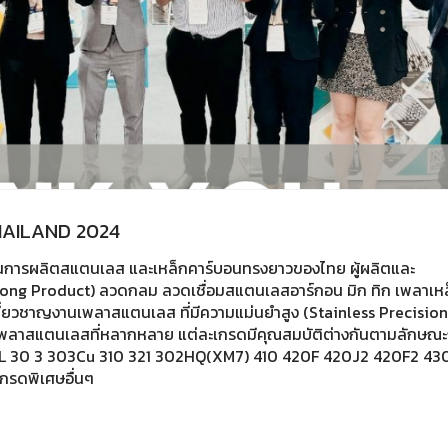
THAILAND 2024
นำในการผลิตสแตนเลส และเหล็กคาร์บอนทรงยาวของไทย ผู้ผลิตและ
Long Product) ลวดกลม ลวดเชื่อมสแตนเลสอาร์กอน มิก ทิก เพลาเห
่เชี่ยวชาญงานเพลาสแตนเลส ที่มีความแม่นยำสูง (Stainless Precision
รดเพลาสแตนเลสที่หลากหลาย แต่ละเกรดมีคุณสมบัติต่างกันตามลักษณ
6 316L 30 3 303Cu 310 321 302HQ(XM7) 410 420F 420J2 420F2 43
กรดพิเศษอื่นๆ