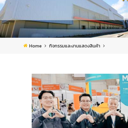
Home
กิจกรรมและงานแสดงสินค้า