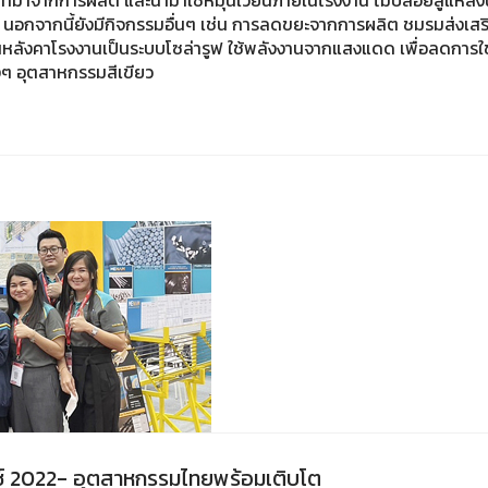
น นอกจากนี้ยังมีกิจกรรมอื่นๆ เช่น การลดขยะจากการผลิต ชมรมส่งเสร
นหลังคาโรงงานเป็นระบบโซล่ารูฟ ใช้พลังงานจากแสงแดด เพื่อลดการใช
ๆ อุตสาหกรรมสีเขียว
็กซ์ 2022- อุตสาหกรรมไทยพร้อมเติบโต