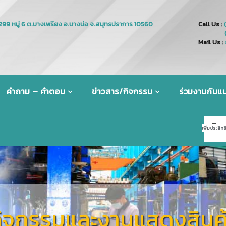
Call Us :
Mail Us :
คำถาม – คำตอบ
ข่าวสาร/กิจกรรม
ร่วมงานกับแม่
ิจกรรมและงานแสดงสินค