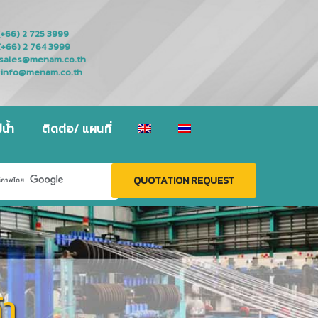
(+66) 2 725 3999
(+66) 2 764 3999
sales@menam.co.th
info@menam.co.th
น้ำ
ติดต่อ/ แผนที่
QUOTATION REQUEST
้า